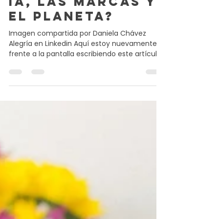
¿Dónde se
encuentran la
IA, las marcas y
el planeta?
Imagen compartida por Daniela Chávez
Alegría en Linkedin Aquí estoy nuevamente
frente a la pantalla escribiendo este artículo
después de mucho tiempo sin pasar por acá.
Mi profe de entrenamiento físico me dijo el
otro día que me conocía de antes. Que
había llegado a mi por mi Blog. Así que
cuando me anoté a sus clases, me
reconoció. Y me dijo: “y de pronto, dejaron de
llegar las notificaciones de una nueva
entrada de tu Blog” Desde ese día me quedó
dando vueltas lo abandonado