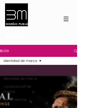
DISEÑO PUBLICIDAD
Revela la verdad de tu marca
BLOG
Identidad de marca
Todas las entradas
Identidad de marca
construcción de
marca
Herramientas