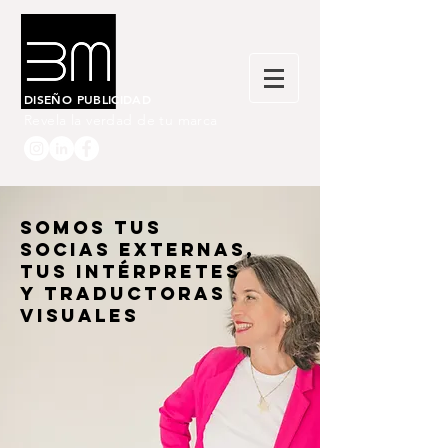
DISEÑO PUBLICIDAD
Revela la verdad de tu marca
SOMOS tuS
sociaS externaS,
tus intérpretes
y traductoras
visuales