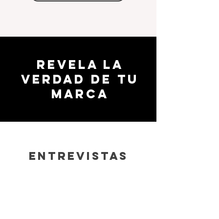
REVELA LA
VERDAD de tu
marca
ENTREVISTAs
Amenas y nutritivas conversaciones
que te ayudarán a definir tu marca,
desde aprender sobre Branding ¿qué
es?, desde dónde partir y la