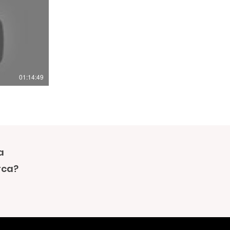
01:14:49
a
rca?
uita