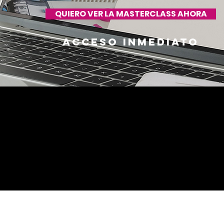
QUIERO VER LA MASTERCLASS AHORA
Acceso inmediato
 en solo media hora cómo identific
ra de hacer un
rebranding
en tu ne