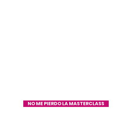
tu Marca
No representa su espíritu
No conecta con su audiencia
Se ve poco profesional
Evolucionó demasiado
Cambió el rumbo
NO ME PIERDO LA MASTERCLASS