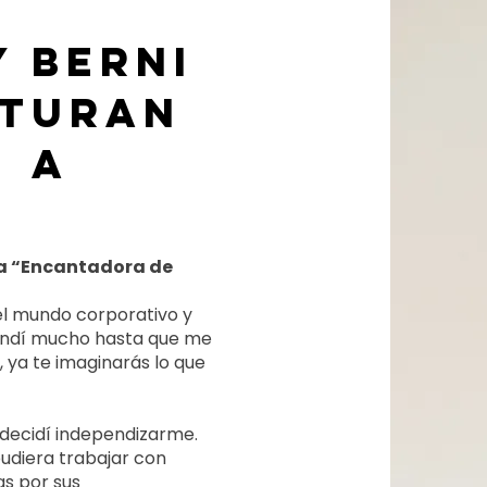
y berni
turan
a
a “Encantadora de
el mundo corporativo y
rendí mucho hasta que me
 ya te imaginarás lo que
 decidí independizarme.
udiera trabajar con
s por sus