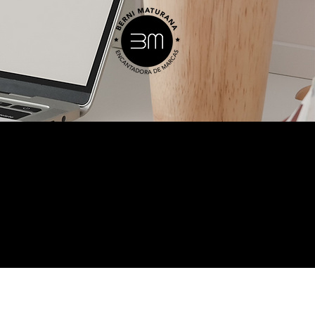
ar si ya es
gocio.