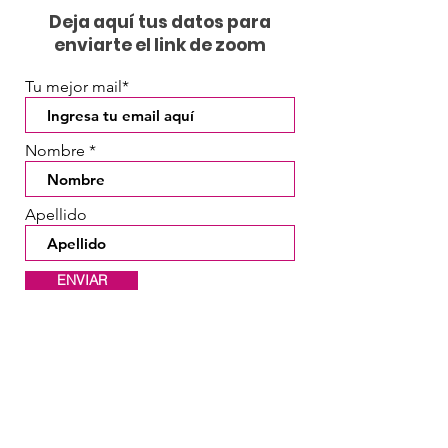
Deja aquí tus datos para
enviarte el link de zoom
Tu mejor mail*
Nombre
Apellido
ENVIAR
*Pincha el botón enviar y te llegará el link de
Zoom a tu correo.
Coordenadas