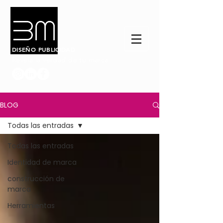
DISEÑO PUBLICIDAD
Revela la verdad de tu marca
BLOG
Todas las entradas
Todas las entradas
Identidad de marca
construcción de
marca
Herramientas